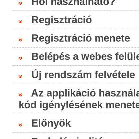
Hol használható?
Regisztráció
Regisztráció menete
Belépés a webes felül
Új rendszám felvétele
Az applikáció használ
kód igénylésének menet
Előnyök