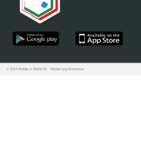
© 2014 Mobilis in Mobili Kft. - Minden jog fenntartva